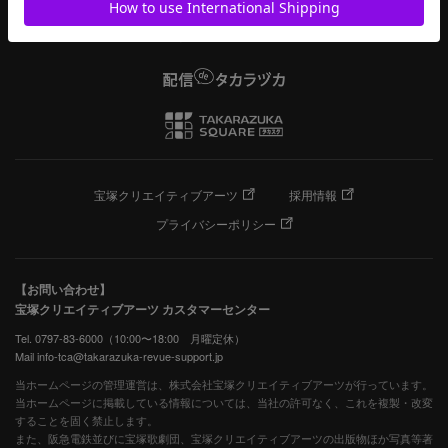
宝塚クリエイティブアーツ
採用情報
プライバシーポリシー
【お問い合わせ】
宝塚クリエイティブアーツ カスタマーセンター
Tel. 0797-83-6000（10:00〜18:00 月曜定休）
Mail info-tca@takarazuka-revue-support.jp
当ホームページの管理運営は、株式会社宝塚クリエイティブアーツが行っています。
当ホームページに掲載している情報については、当社の許可なく、これを複製・改変
することを固く禁止します。
また、阪急電鉄並びに宝塚歌劇団、宝塚クリエイティブアーツの出版物ほか写真等著