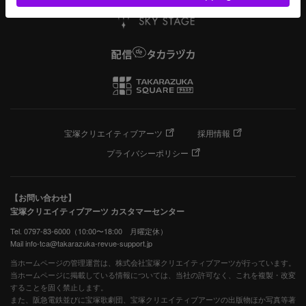
宝塚クリエイティブアーツ
採用情報
プライバシーポリシー
【お問い合わせ】
宝塚クリエイティブアーツ カスタマーセンター
Tel. 0797-83-6000（10:00〜18:00 月曜定休）
Mail info-tca@takarazuka-revue-support.jp
当ホームページの管理運営は、株式会社宝塚クリエイティブアーツが行っています。
当ホームページに掲載している情報については、当社の許可なく、これを複製・改変
することを固く禁止します。
また、阪急電鉄並びに宝塚歌劇団、宝塚クリエイティブアーツの出版物ほか写真等著