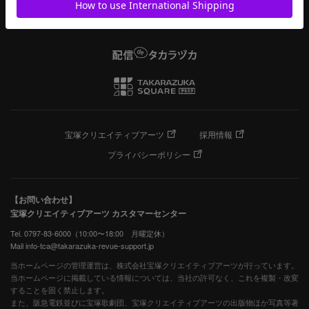
宝塚クリエイティブアーツ
採用情報
プライバシーポリシー
【お問い合わせ】
宝塚クリエイティブアーツ カスタマーセンター
Tel. 0797-83-6000（10:00〜18:00 月曜定休）
Mail info-tca@takarazuka-revue-support.jp
当ホームページの管理運営は、株式会社宝塚クリエイティブアーツが行っています。
当ホームページに掲載している情報については、当社の許可なく、これを複製・改変
することを固く禁止します。
また、阪急電鉄並びに宝塚歌劇団、宝塚クリエイティブアーツの出版物ほか写真等著