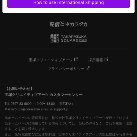
宝塚クリエイティブアーツ
採用情報
プライバシーポリシー
【お問い合わせ】
宝塚クリエイティブアーツ カスタマーセンター
Tel. 0797-83-6000（10:00〜18:00 月曜定休）
Mail info-tca@takarazuka-revue-support.jp
当ホームページの管理運営は、株式会社宝塚クリエイティブアーツが行っています。
当ホームページに掲載している情報については、当社の許可なく、これを複製・改変
することを固く禁止します。
また、阪急電鉄並びに宝塚歌劇団、宝塚クリエイティブアーツの出版物ほか写真等著