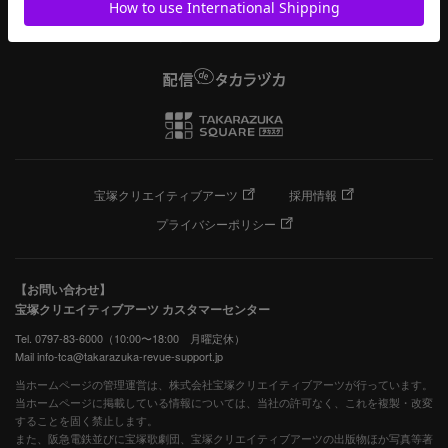
宝塚クリエイティブアーツ
採用情報
プライバシーポリシー
【お問い合わせ】
宝塚クリエイティブアーツ カスタマーセンター
Tel. 0797-83-6000（10:00〜18:00 月曜定休）
Mail info-tca@takarazuka-revue-support.jp
当ホームページの管理運営は、株式会社宝塚クリエイティブアーツが行っています。
当ホームページに掲載している情報については、当社の許可なく、これを複製・改変
することを固く禁止します。
また、阪急電鉄並びに宝塚歌劇団、宝塚クリエイティブアーツの出版物ほか写真等著