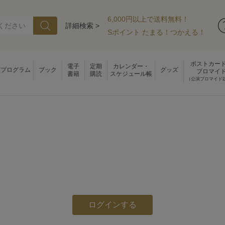
6,000円以上で送料無料！
詳細検索 >
Sポイント たまる！つかえる！
ポストカー
電子
定期
カレンダー・
演プログラム
ブック
グッズ
ブロマイ
書籍
購読
スケジュール帳
（公演ブロマイド