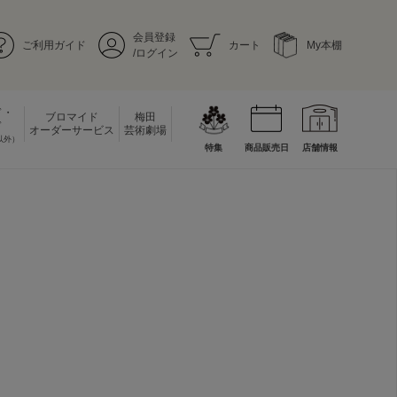
会員登録
ご利用ガイド
カート
My本棚
/ログイン
ド・
ブロマイド
梅田
ド
オーダーサービス
芸術劇場
以外）
特集
商品販売日
店舗情報