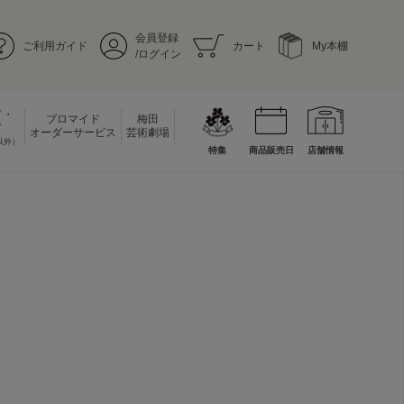
会員登録
ご利用ガイド
カート
My本棚
/ログイン
ド・
ブロマイド
梅田
ド
オーダーサービス
芸術劇場
以外）
特集
商品販売日
店舗情報