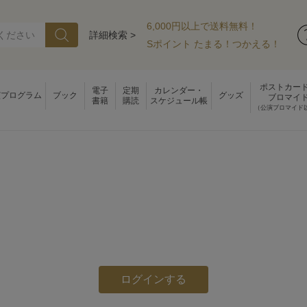
6,000円以上で送料無料！
詳細検索 >
Sポイント たまる！つかえる！
ポストカー
電子
定期
カレンダー・
演プログラム
ブック
グッズ
ブロマイ
書籍
購読
スケジュール帳
（公演ブロマイド