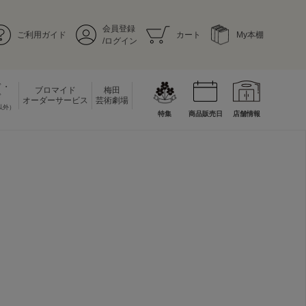
会員登録
ご利用ガイド
カート
My本棚
/ログイン
ド・
ブロマイド
梅田
ド
オーダーサービス
芸術劇場
以外）
特集
商品販売日
店舗情報