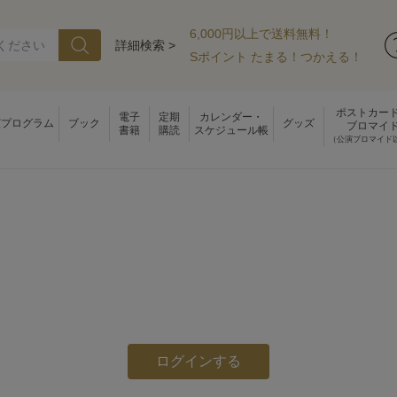
6,000円以上で送料無料！
詳細検索 >
Sポイント たまる！つかえる！
ポストカー
電子
定期
カレンダー・
演プログラム
ブック
グッズ
ブロマイ
書籍
購読
スケジュール帳
（公演ブロマイド