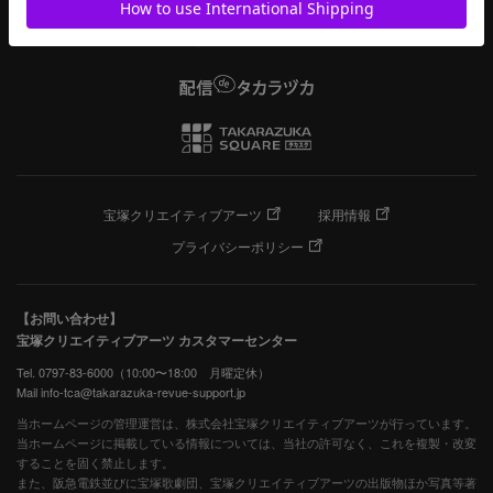
宝塚クリエイティブアーツ
採用情報
プライバシーポリシー
【お問い合わせ】
宝塚クリエイティブアーツ カスタマーセンター
Tel. 0797-83-6000（10:00〜18:00 月曜定休）
Mail info-tca@takarazuka-revue-support.jp
当ホームページの管理運営は、株式会社宝塚クリエイティブアーツが行っています。
当ホームページに掲載している情報については、当社の許可なく、これを複製・改変
することを固く禁止します。
また、阪急電鉄並びに宝塚歌劇団、宝塚クリエイティブアーツの出版物ほか写真等著