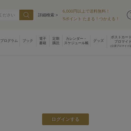
6,000円以上で送料無料！
詳細検索 >
Sポイント たまる！つかえる！
ポストカー
電子
定期
カレンダー・
演プログラム
ブック
グッズ
ブロマイ
書籍
購読
スケジュール帳
（公演ブロマイド