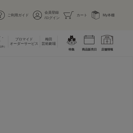
会員登録
ご利用ガイド
カート
My本棚
/ログイン
ド・
ブロマイド
梅田
ド
オーダーサービス
芸術劇場
以外）
特集
商品販売日
店舗情報