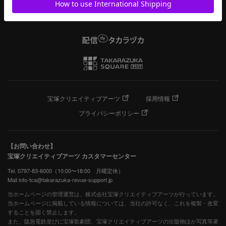
宝塚クリエイティブアーツ
採用情報
プライバシーポリシー
【お問い合わせ】
宝塚クリエイティブアーツ カスタマーセンター
Tel. 0797-83-6000（10:00〜18:00 月曜定休）
Mail info-tca@takarazuka-revue-support.jp
当ホームページの管理運営は、株式会社宝塚クリエイティブアーツが行っています。
当ホームページに掲載している情報については、当社の許可なく、これを複製・改変
することを固く禁止します。
また、阪急電鉄並びに宝塚歌劇団、宝塚クリエイティブアーツの出版物ほか写真等著