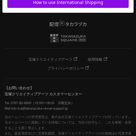
宝塚クリエイティブアーツ
採用情報
プライバシーポリシー
【お問い合わせ】
宝塚クリエイティブアーツ カスタマーセンター
Tel. 0797-83-6000（10:00〜18:00 月曜定休）
Mail info-tca@takarazuka-revue-support.jp
当ホームページの管理運営は、株式会社宝塚クリエイティブアーツが行っています。
当ホームページに掲載している情報については、当社の許可なく、これを複製・改変
することを固く禁止します。
また、阪急電鉄並びに宝塚歌劇団、宝塚クリエイティブアーツの出版物ほか写真等著