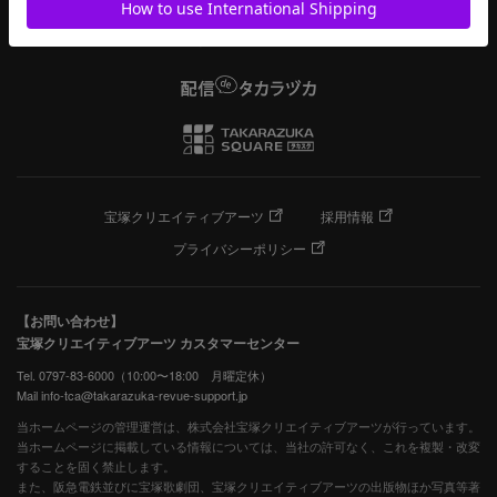
宝塚クリエイティブアーツ
採用情報
プライバシーポリシー
【お問い合わせ】
宝塚クリエイティブアーツ カスタマーセンター
Tel. 0797-83-6000（10:00〜18:00 月曜定休）
Mail info-tca@takarazuka-revue-support.jp
当ホームページの管理運営は、株式会社宝塚クリエイティブアーツが行っています。
当ホームページに掲載している情報については、当社の許可なく、これを複製・改変
することを固く禁止します。
また、阪急電鉄並びに宝塚歌劇団、宝塚クリエイティブアーツの出版物ほか写真等著