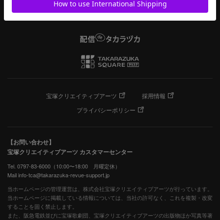
宝塚クリエイティブアーツ
採用情報
プライバシーポリシー
【お問い合わせ】
宝塚クリエイティブアーツ カスタマーセンター
Tel. 0797-83-6000（10:00〜18:00 月曜定休）
Mail info-tca@takarazuka-revue-support.jp
当ホームページの管理運営は、株式会社宝塚クリエイティブアーツが行っています。
当ホームページに掲載している情報については、当社の許可なく、これを複製・改変
することを固く禁止します。
また、阪急電鉄並びに宝塚歌劇団、宝塚クリエイティブアーツの出版物ほか写真等著