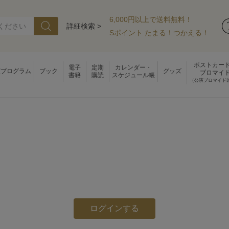
6,000円以上で送料無料！
詳細検索 >
Sポイント たまる！つかえる！
ポストカー
電子
定期
カレンダー・
演プログラム
ブック
グッズ
ブロマイ
書籍
購読
スケジュール帳
（公演ブロマイド