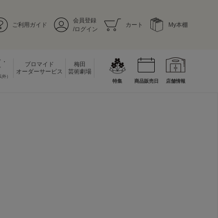
会員登録
ご利用ガイド
カート
My本棚
/ログイン
ド・
ブロマイド
梅田
ド
オーダーサービス
芸術劇場
以外）
特集
商品販売日
店舗情報