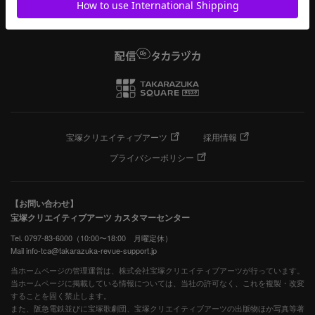
宝塚クリエイティブアーツ
採用情報
プライバシーポリシー
【お問い合わせ】
宝塚クリエイティブアーツ カスタマーセンター
Tel. 0797-83-6000（10:00〜18:00 月曜定休）
Mail info-tca@takarazuka-revue-support.jp
当ホームページの管理運営は、株式会社宝塚クリエイティブアーツが行っています。
当ホームページに掲載している情報については、当社の許可なく、これを複製・改変
することを固く禁止します。
また、阪急電鉄並びに宝塚歌劇団、宝塚クリエイティブアーツの出版物ほか写真等著