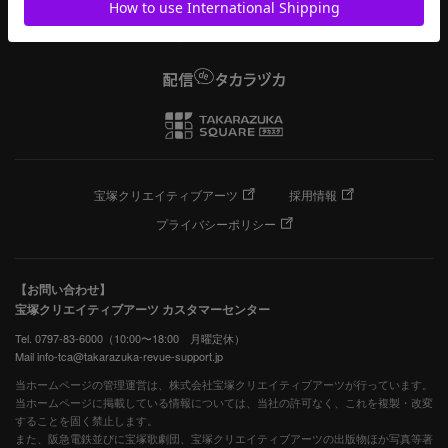
宝塚クリエイティブアーツ
採用情報
プライバシーポリシー
【お問い合わせ】
宝塚クリエイティブアーツ カスタマーセンター
Tel. 0797-83-6000（10:00〜18:00 月曜定休）
Mail info-tca@takarazuka-revue-support.jp
当ホームページの管理運営は、株式会社宝塚クリエイティブアーツが行っています。
当ホームページに掲載している情報については、当社の許可なく、これを複製・改変
することを固く禁止します。
また、阪急電鉄並びに宝塚歌劇団、宝塚クリエイティブアーツの出版物ほか写真等著