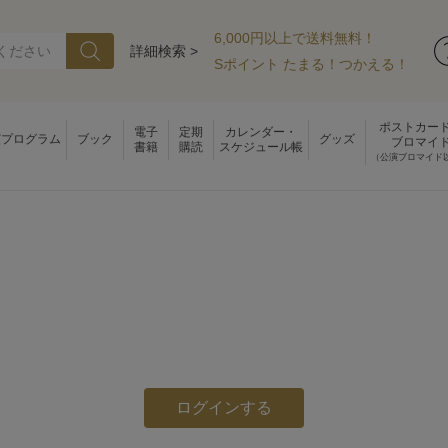
6,000円以上で送料無料！
詳細検索 >
Sポイント たまる！つかえる！
ポストカー
電子
定期
カレンダー・
演プログラム
ブック
グッズ
ブロマイ
書籍
購読
スケジュール帳
（公演ブロマイド