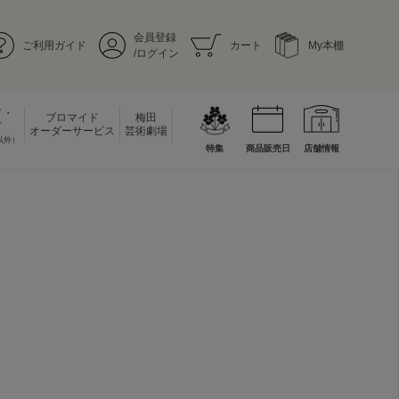
会員登録
ご利用ガイド
カート
My本棚
/ログイン
ド・
ブロマイド
梅田
ド
オーダーサービス
芸術劇場
以外）
特集
商品販売日
店舗情報