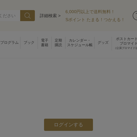
6,000円以上で送料無料！
詳細検索 >
Sポイント たまる！つかえる！
ポストカー
電子
定期
カレンダー・
演プログラム
ブック
グッズ
ブロマイ
書籍
購読
スケジュール帳
（公演ブロマイド