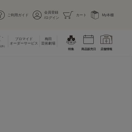
会員登録
ご利用ガイド
カート
My本棚
/ログイン
ド・
ブロマイド
梅田
ド
オーダーサービス
芸術劇場
以外）
特集
商品販売日
店舗情報