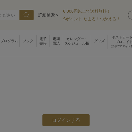
6,000円以上で送料無料！
詳細検索 >
Sポイント たまる！つかえる！
ポストカー
電子
定期
カレンダー・
演プログラム
ブック
グッズ
ブロマイ
書籍
購読
スケジュール帳
（公演ブロマイド