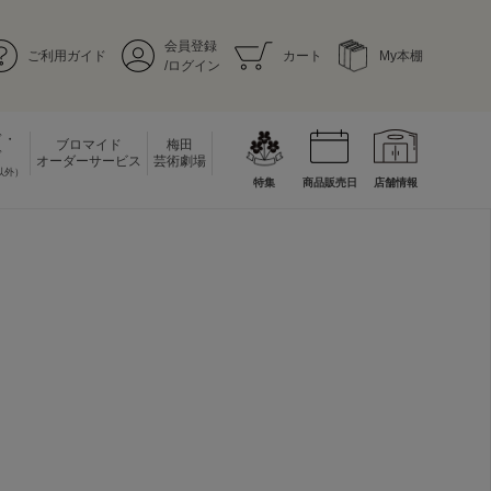
会員登録
ご利用ガイド
カート
My本棚
/ログイン
ド・
ブロマイド
梅田
ド
オーダーサービス
芸術劇場
以外）
特集
商品販売日
店舗情報