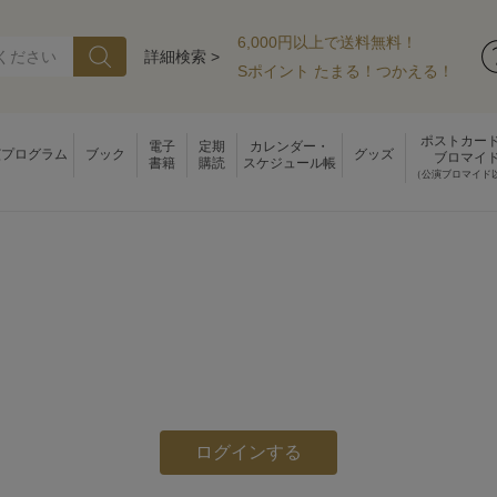
6,000円以上で送料無料！
詳細検索 >
Sポイント たまる！つかえる！
ポストカー
電子
定期
カレンダー・
演プログラム
ブック
グッズ
ブロマイ
書籍
購読
スケジュール帳
（公演ブロマイド