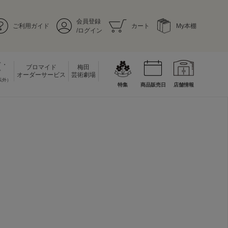
会員登録
ご利用ガイド
カート
My本棚
/ログイン
ド・
ブロマイド
梅田
ド
オーダーサービス
芸術劇場
以外）
特集
商品販売日
店舗情報