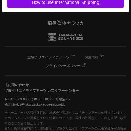
宝塚クリエイティブアーツ
採用情報
プライバシーポリシー
【お問い合わせ】
宝塚クリエイティブアーツ カスタマーセンター
Tel. 0797-83-6000（10:00〜18:00 月曜定休）
Mail info-tca@takarazuka-revue-support.jp
当ホームページの管理運営は、株式会社宝塚クリエイティブアーツが行っています。
当ホームページに掲載している情報については、当社の許可なく、これを複製・改変
することを固く禁止します。
また、阪急電鉄並びに宝塚歌劇団、宝塚クリエイティブアーツの出版物ほか写真等著