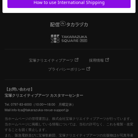
宝塚クリエイティブアーツ
採用情報
プライバシーポリシー
【お問い合わせ】
宝塚クリエイティブアーツ カスタマーセンター
Tel. 0797-83-6000（10:00〜18:00 月曜定休）
Mail info-tca@takarazuka-revue-support.jp
当ホームページの管理運営は、株式会社宝塚クリエイティブアーツが行っています。
当ホームページに掲載している情報については、当社の許可なく、これを複製・改変
することを固く禁止します。
また、阪急電鉄並びに宝塚歌劇団、宝塚クリエイティブアーツの出版物ほか写真等著