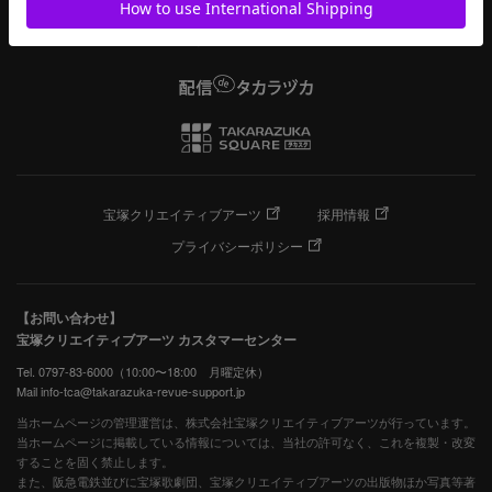
宝塚クリエイティブアーツ
採用情報
プライバシーポリシー
【お問い合わせ】
宝塚クリエイティブアーツ カスタマーセンター
Tel. 0797-83-6000（10:00〜18:00 月曜定休）
Mail info-tca@takarazuka-revue-support.jp
当ホームページの管理運営は、株式会社宝塚クリエイティブアーツが行っています。
当ホームページに掲載している情報については、当社の許可なく、これを複製・改変
することを固く禁止します。
また、阪急電鉄並びに宝塚歌劇団、宝塚クリエイティブアーツの出版物ほか写真等著