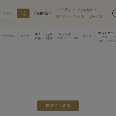
6,000円以上で送料無料！
詳細検索 >
Sポイント たまる！つかえる！
ポストカー
電子
定期
カレンダー・
演プログラム
ブック
グッズ
ブロマイ
書籍
購読
スケジュール帳
（公演ブロマイド