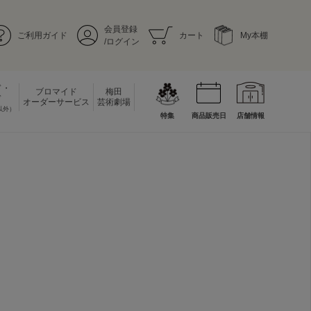
会員登録
ご利用ガイド
カート
My本棚
/ログイン
ド・
ブロマイド
梅田
ド
オーダーサービス
芸術劇場
以外）
特集
商品販売日
店舗情報