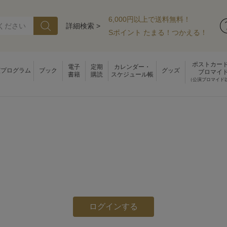
6,000円以上で送料無料！
詳細検索 >
Sポイント たまる！つかえる！
ポストカー
電子
定期
カレンダー・
演プログラム
ブック
グッズ
ブロマイ
書籍
購読
スケジュール帳
（公演ブロマイド