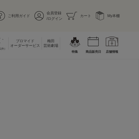
会員登録
ご利用ガイド
カート
My本棚
/ログイン
ド・
ブロマイド
梅田
ド
オーダーサービス
芸術劇場
以外）
特集
商品販売日
店舗情報