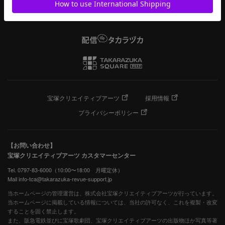
宝塚クリエイティブアーツ
採用情報
プライバシーポリシー
【お問い合わせ】
宝塚クリエイティブアーツ カスタマーセンター
Tel. 0797-83-6000（10:00〜18:00 月曜定休）
Mail info-tca@takarazuka-revue-support.jp
当ホームページの管理運営は、株式会社宝塚クリエイティブアーツが行っています。
当ホームページに掲載している情報については、当社の許可なく、これを複製・改変
することを固く禁止します。
また、阪急電鉄並びに宝塚歌劇団、宝塚クリエイティブアーツの出版物ほか写真等著