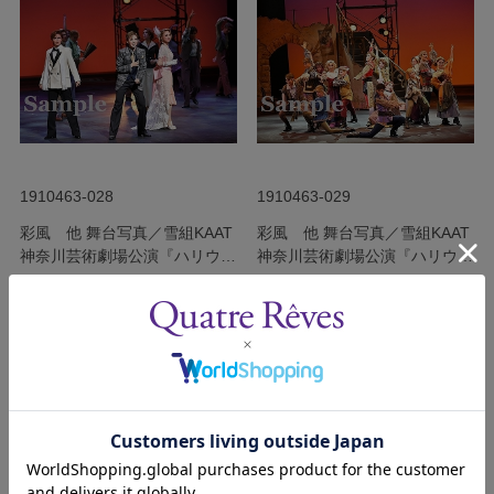
1910463-028
1910463-029
彩風 他 舞台写真／雪組KAAT
彩風 他 舞台写真／雪組KAAT
神奈川芸術劇場公演『ハリウッ
神奈川芸術劇場公演『ハリウッ
ド・ゴシップ』
ド・ゴシップ』
発売日：2019年10月
発売日：2019年10月
￥340
￥340
(税込)
(税込)
サイズを選択する
サイズを選択する