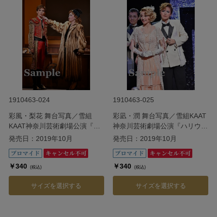
1910463-024
1910463-025
彩風・梨花 舞台写真／雪組
彩凪・潤 舞台写真／雪組KAAT
KAAT神奈川芸術劇場公演『ハ
神奈川芸術劇場公演『ハリウッ
リウッド・ゴシップ』
ド・ゴシップ』
発売日：2019年10月
発売日：2019年10月
￥340
￥340
(税込)
(税込)
サイズを選択する
サイズを選択する