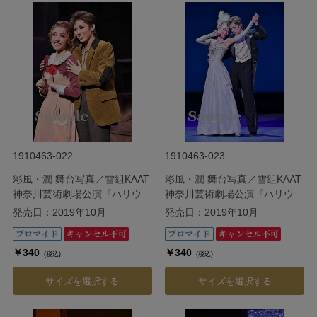
1910463-022
1910463-023
彩風・潤 舞台写真／雪組KAAT
彩風・潤 舞台写真／雪組KAAT
神奈川芸術劇場公演『ハリウッ
神奈川芸術劇場公演『ハリウッ
ド・ゴシップ』
ド・ゴシップ』
発売日：2019年10月
発売日：2019年10月
￥340
￥340
(税込)
(税込)
サイズを選択する
サイズを選択する