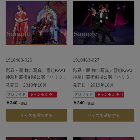
1910463-026
1910463-027
彩凪・潤 舞台写真／雪組KAAT
彩凪・縣 舞台写真／雪組KAAT
神奈川芸術劇場公演『ハリウッ
神奈川芸術劇場公演『ハリウッ
ド・ゴシップ』
ド・ゴシップ』
発売日：2019年10月
発売日：2019年10月
￥340
￥340
(税込)
(税込)
サイズを選択する
サイズを選択する