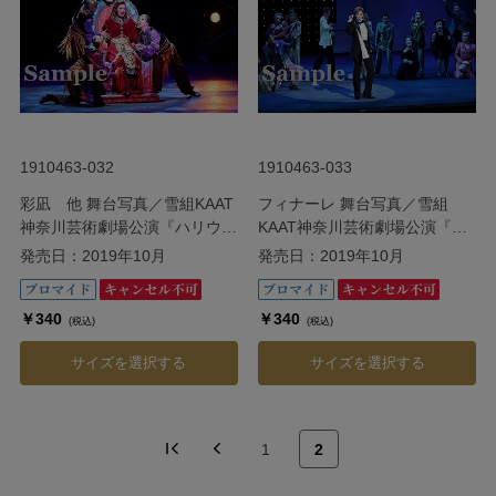
1910463-032
1910463-033
彩凪 他 舞台写真／雪組KAAT
フィナーレ 舞台写真／雪組
神奈川芸術劇場公演『ハリウッ
KAAT神奈川芸術劇場公演『ハ
ド・ゴシップ』
リウッド・ゴシップ』
発売日：2019年10月
発売日：2019年10月
￥340
￥340
(税込)
(税込)
サイズを選択する
サイズを選択する
1
2