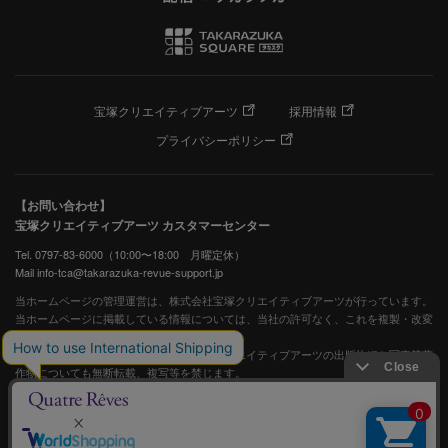
宝塚クリエイティブアーツ
採用情報
プライバシーポリシー
【お問い合わせ】
宝塚クリエイティブアーツ カスタマーセンター
Tel. 0797-83-6000（10:00〜18:00 月曜定休）
Mail info-tca@takarazuka-revue-support.jp
当ホームページの管理運営は、株式会社宝塚クリエイティブアーツが行っています。
当ホームページに掲載している情報については、当社の許可なく、これを複製・改変
することを固く禁止します。
また、阪急電鉄並びに宝塚歌劇団、宝塚クリエイティブアーツの出版物ほか写真等著
作物についても無断転載、複写等を禁じます。
宝塚歌劇公式ホームページ
JASRAC許諾番号：S0507081515