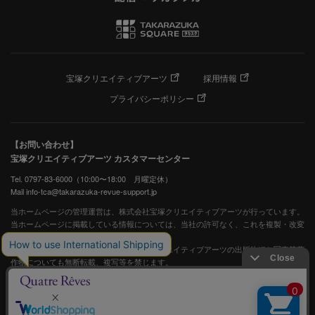
宝塚クリエイティブアーツ
採用情報
プライバシーポリシー
【お問い合わせ】
宝塚クリエイティブアーツ カスタマーセンター
Tel. 0797-83-6000（10:00〜18:00 月曜定休）
Mail info-tca@takarazuka-revue-support.jp
当ホームページの管理運営は、株式会社宝塚クリエイティブアーツが行っています。
当ホームページに掲載している情報については、当社の許可なく、これを複製・改変
することを固く禁止します。
また、阪急電鉄並びに宝塚歌劇団、宝塚クリエイティブアーツの出版物ほか写真等著
作物についても無断転載、複写等を禁じます。
宝塚歌劇公式ホームページ
JASRAC許諾番号：S0507081515