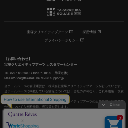
宝塚クリエイティブアーツ
採用情報
プライバシーポリシー
【お問い合わせ】
宝塚クリエイティブアーツ カスタマーセンター
Tel. 0797-83-6000（10:00〜18:00 月曜定休）
Mail info-tca@takarazuka-revue-support.jp
当ホームページの管理運営は、株式会社宝塚クリエイティブアーツが行っています。
当ホームページに掲載している情報については、当社の許可なく、これを複製・改変
することを固く禁止します。
また、阪急電鉄並びに宝塚歌劇団、宝塚クリエイティブアーツの出版物ほか写真等著
作物についても無断転載、複写等を禁じます。
宝塚歌劇公式ホームページ
JASRAC許諾番号：S0507081515