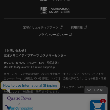
宝塚クリエイティブアーツ
採用情報
プライバシーポリシー
【お問い合わせ】
宝塚クリエイティブアーツ カスタマーセンター
Tel. 0797-83-6000（10:00〜18:00 月曜定休）
Mail info-tca@takarazuka-revue-support.jp
当ホームページの管理運営は、株式会社宝塚クリエイティブアーツが行っています。
当ホームページに掲載している情報については、当社の許可なく、これを複製・改変
することを固く禁止します。
また、阪急電鉄並びに宝塚歌劇団、宝塚クリエイティブアーツの出版物ほか写真等著
作物についても無断転載、複写等を禁じます。
宝塚歌劇公式ホームページ
JASRAC許諾番号：S0507081515