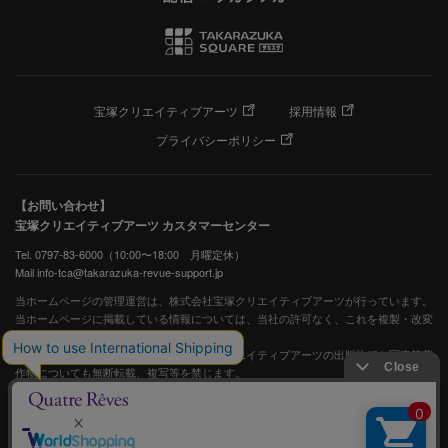
宝塚クリエイティブアーツ
採用情報
プライバシーポリシー
【お問い合わせ】
宝塚クリエイティブアーツ カスタマーセンター
Tel. 0797-83-6000（10:00〜18:00 月曜定休）
Mail info-tca@takarazuka-revue-support.jp
当ホームページの管理運営は、株式会社宝塚クリエイティブアーツが行っています。
当ホームページに掲載している情報については、当社の許可なく、これを複製・改変
することを固く禁止します。
また、阪急電鉄並びに宝塚歌劇団、宝塚クリエイティブアーツの出版物ほか写真等著
作物についても無断転載、複写等を禁じます。
宝塚歌劇公式ホームページ
JASRAC許諾番号：S0507081515