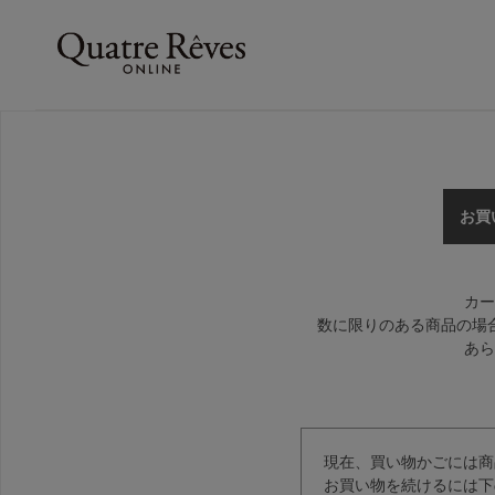
お買
カー
数に限りのある商品の場
あら
現在、買い物かごには商
お買い物を続けるには下