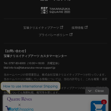
宝塚クリエイティブアーツ
採用情報
プライバシーポリシー
【お問い合わせ】
宝塚クリエイティブアーツ カスタマーセンター
Tel. 0797-83-6000（10:00〜18:00 月曜定休）
Mail info-tca@takarazuka-revue-support.jp
当ホームページの管理運営は、株式会社宝塚クリエイティブアーツが行っています。
当ホームページに掲載している情報については、当社の許可なく、これを複製・改変
することを固く禁止します。
また、阪急電鉄並びに宝塚歌劇団、宝塚クリエイティブアーツの出版物ほか写真等著
作物についても無断転載、複写等を禁じます。
宝塚歌劇公式ホームページ
JASRAC許諾番号：S0507081515