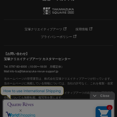
宝塚クリエイティブアーツ
採用情報
プライバシーポリシー
【お問い合わせ】
宝塚クリエイティブアーツ カスタマーセンター
Tel. 0797-83-6000（10:00〜18:00 月曜定休）
Mail info-tca@takarazuka-revue-support.jp
当ホームページの管理運営は、株式会社宝塚クリエイティブアーツが行っています。
当ホームページに掲載している情報については、当社の許可なく、これを複製・改変
することを固く禁止します。
また、阪急電鉄並びに宝塚歌劇団、宝塚クリエイティブアーツの出版物ほか写真等著
作物についても無断転載、複写等を禁じます。
宝塚歌劇公式ホームページ
JASRAC許諾番号：S0507081515