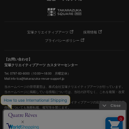
宝塚クリエイティブアーツ
採用情報
プライバシーポリシー
【お問い合わせ】
宝塚クリエイティブアーツ カスタマーセンター
Tel. 0797-83-6000（10:00〜18:00 月曜定休）
Mail info-tca@takarazuka-revue-support.jp
当ホームページの管理運営は、株式会社宝塚クリエイティブアーツが行っています。
当ホームページに掲載している情報については、当社の許可なく、これを複製・改変
することを固く禁止します。
また、阪急電鉄並びに宝塚歌劇団、宝塚クリエイティブアーツの出版物ほか写真等著
作物についても無断転載、複写等を禁じます。
宝塚歌劇公式ホームページ
JASRAC許諾番号：S0507081515