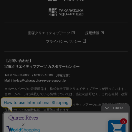
宝塚クリエイティブアーツ
採用情報
プライバシーポリシー
【お問い合わせ】
宝塚クリエイティブアーツ カスタマーセンター
Tel. 0797-83-6000（10:00〜18:00 月曜定休）
Mail info-tca@takarazuka-revue-support.jp
当ホームページの管理運営は、株式会社宝塚クリエイティブアーツが行っています。
当ホームページに掲載している情報については、当社の許可なく、これを複製・改変
することを固く禁止します。
また、阪急電鉄並びに宝塚歌劇団、宝塚クリエイティブアーツの出版物ほか写真等著
作物についても無断転載、複写等を禁じます。
宝塚歌劇公式ホームページ
JASRAC許諾番号：S0507081515