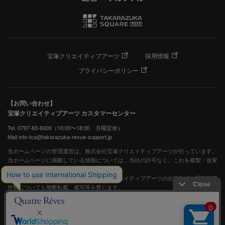
宝塚クリエイティブアーツ
採用情報
プライバシーポリシー
【お問い合わせ】
宝塚クリエイティブアーツ カスタマーセンター
Tel. 0797-83-6000（10:00〜18:00 月曜定休）
Mail info-tca@takarazuka-revue-support.jp
当ホームページの管理運営は、株式会社宝塚クリエイティブアーツが行っています。
当ホームページに掲載している情報については、当社の許可なく、これを複製・改変
することを固く禁止します。
また、阪急電鉄並びに宝塚歌劇団、宝塚クリエイティブアーツの出版物ほか写真等著
作物についても無断転載、複写等を禁じます。
宝塚歌劇公式ホームページ
JASRAC許諾番号：S0507081515