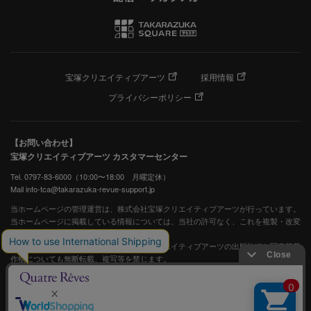
宝塚クリエイティブアーツ
採用情報
プライバシーポリシー
【お問い合わせ】
宝塚クリエイティブアーツ カスタマーセンター
Tel. 0797-83-6000（10:00〜18:00 月曜定休）
Mail info-tca@takarazuka-revue-support.jp
当ホームページの管理運営は、株式会社宝塚クリエイティブアーツが行っています。
当ホームページに掲載している情報については、当社の許可なく、これを複製・改変
することを固く禁止します。
また、阪急電鉄並びに宝塚歌劇団、宝塚クリエイティブアーツの出版物ほか写真等著
作物についても無断転載、複写等を禁じます。
宝塚歌劇公式ホームページ
JASRAC許諾番号：S0507081515