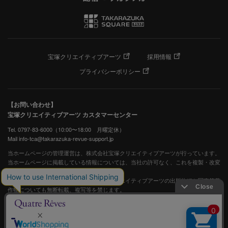
宝塚クリエイティブアーツ
採用情報
プライバシーポリシー
【お問い合わせ】
宝塚クリエイティブアーツ カスタマーセンター
Tel. 0797-83-6000（10:00〜18:00 月曜定休）
Mail info-tca@takarazuka-revue-support.jp
当ホームページの管理運営は、株式会社宝塚クリエイティブアーツが行っています。
当ホームページに掲載している情報については、当社の許可なく、これを複製・改変
することを固く禁止します。
また、阪急電鉄並びに宝塚歌劇団、宝塚クリエイティブアーツの出版物ほか写真等著
作物についても無断転載、複写等を禁じます。
宝塚歌劇公式ホームページ
JASRAC許諾番号：S0507081515