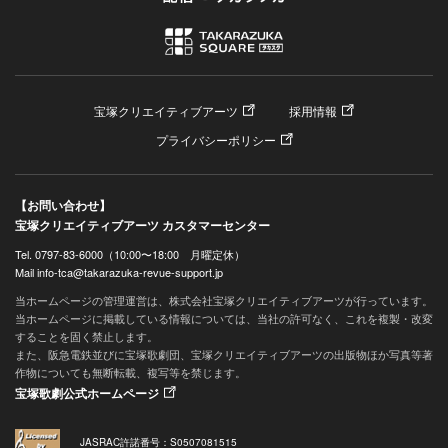
宝塚クリエイティブアーツ
採用情報
プライバシーポリシー
【お問い合わせ】
宝塚クリエイティブアーツ カスタマーセンター
Tel. 0797-83-6000（10:00〜18:00 月曜定休）
Mail info-tca@takarazuka-revue-support.jp
当ホームページの管理運営は、株式会社宝塚クリエイティブアーツが行っています。
当ホームページに掲載している情報については、当社の許可なく、これを複製・改変
することを固く禁止します。
また、阪急電鉄並びに宝塚歌劇団、宝塚クリエイティブアーツの出版物ほか写真等著
作物についても無断転載、複写等を禁じます。
宝塚歌劇公式ホームページ
JASRAC許諾番号：S0507081515