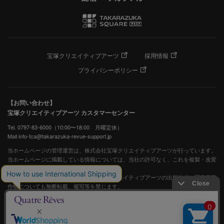
宝塚クリエイティブアーツ
採用情報
プライバシーポリシー
【お問い合わせ】
宝塚クリエイティブアーツ カスタマーセンター
Tel. 0797-83-6000（10:00〜18:00 月曜定休）
Mail info-tca@takarazuka-revue-support.jp
当ホームページの管理運営は、株式会社宝塚クリエイティブアーツが行っています。
当ホームページに掲載している情報については、当社の許可なく、これを複製・改変
することを固く禁止します。
また、阪急電鉄並びに宝塚歌劇団、宝塚クリエイティブアーツの出版物ほか写真等著
作物についても無断転載、複写等を禁じます。
宝塚歌劇公式ホームページ
JASRAC許諾番号：S0507081515