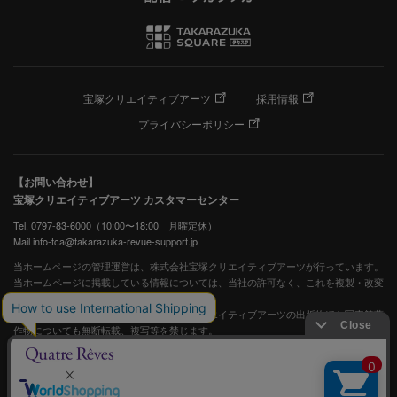
宝塚クリエイティブアーツ
採用情報
プライバシーポリシー
【お問い合わせ】
宝塚クリエイティブアーツ カスタマーセンター
Tel. 0797-83-6000（10:00〜18:00 月曜定休）
Mail info-tca@takarazuka-revue-support.jp
当ホームページの管理運営は、株式会社宝塚クリエイティブアーツが行っています。
当ホームページに掲載している情報については、当社の許可なく、これを複製・改変
することを固く禁止します。
また、阪急電鉄並びに宝塚歌劇団、宝塚クリエイティブアーツの出版物ほか写真等著
作物についても無断転載、複写等を禁じます。
宝塚歌劇公式ホームページ
JASRAC許諾番号：S0507081515