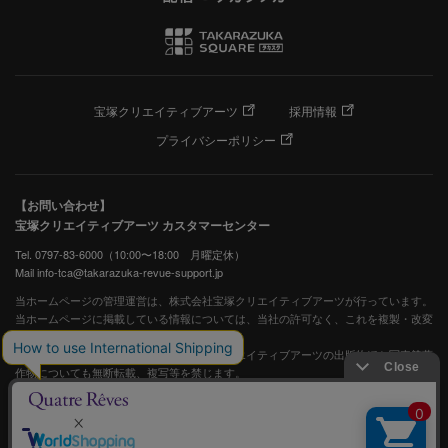
宝塚クリエイティブアーツ
採用情報
プライバシーポリシー
【お問い合わせ】
宝塚クリエイティブアーツ カスタマーセンター
Tel. 0797-83-6000（10:00〜18:00 月曜定休）
Mail info-tca@takarazuka-revue-support.jp
当ホームページの管理運営は、株式会社宝塚クリエイティブアーツが行っています。
当ホームページに掲載している情報については、当社の許可なく、これを複製・改変
することを固く禁止します。
また、阪急電鉄並びに宝塚歌劇団、宝塚クリエイティブアーツの出版物ほか写真等著
作物についても無断転載、複写等を禁じます。
宝塚歌劇公式ホームページ
JASRAC許諾番号：S0507081515