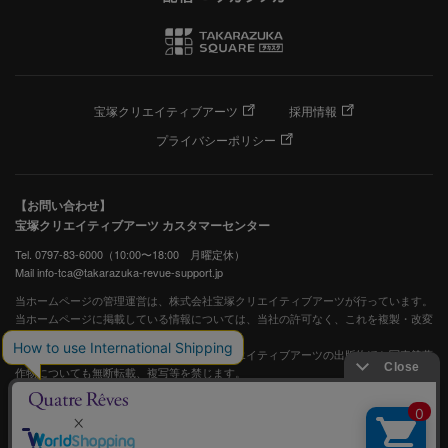
宝塚クリエイティブアーツ
採用情報
プライバシーポリシー
【お問い合わせ】
宝塚クリエイティブアーツ カスタマーセンター
Tel. 0797-83-6000（10:00〜18:00 月曜定休）
Mail info-tca@takarazuka-revue-support.jp
当ホームページの管理運営は、株式会社宝塚クリエイティブアーツが行っています。
当ホームページに掲載している情報については、当社の許可なく、これを複製・改変
することを固く禁止します。
また、阪急電鉄並びに宝塚歌劇団、宝塚クリエイティブアーツの出版物ほか写真等著
作物についても無断転載、複写等を禁じます。
宝塚歌劇公式ホームページ
JASRAC許諾番号：S0507081515