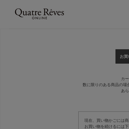
お買
カー
数に限りのある商品の場
あら
現在、買い物かごには商
お買い物を続けるには下