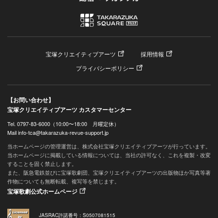
宝塚クリエイティブアーツ
採用情報
プライバシーポリシー
【お問い合わせ】
宝塚クリエイティブアーツ カスタマーセンター
Tel. 0797-83-6000（10:00〜18:00 月曜定休）
Mail info-tca@takarazuka-revue-support.jp
当ホームページの管理運営は、株式会社宝塚クリエイティブアーツが行っています。
当ホームページに掲載している情報については、当社の許可なく、これを複製・改変
することを固く禁止します。
また、阪急電鉄並びに宝塚歌劇団、宝塚クリエイティブアーツの出版物ほか写真等著
作物についても無断転載、複写等を禁じます。
宝塚歌劇公式ホームページ
JASRAC許諾番号：S0507081515