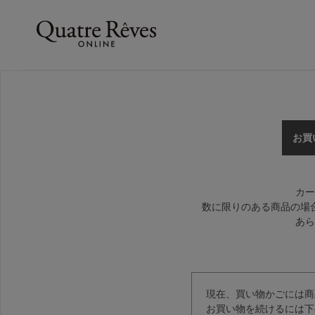
お買
カー
数に限りのある商品の場
あら
現在、買い物かごには商
お買い物を続けるには下