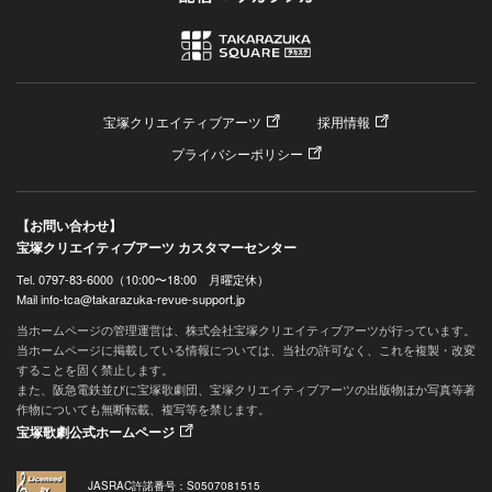
宝塚クリエイティブアーツ
採用情報
プライバシーポリシー
【お問い合わせ】
宝塚クリエイティブアーツ カスタマーセンター
Tel. 0797-83-6000（10:00〜18:00 月曜定休）
Mail info-tca@takarazuka-revue-support.jp
当ホームページの管理運営は、株式会社宝塚クリエイティブアーツが行っています。
当ホームページに掲載している情報については、当社の許可なく、これを複製・改変
することを固く禁止します。
また、阪急電鉄並びに宝塚歌劇団、宝塚クリエイティブアーツの出版物ほか写真等著
作物についても無断転載、複写等を禁じます。
宝塚歌劇公式ホームページ
JASRAC許諾番号：S0507081515